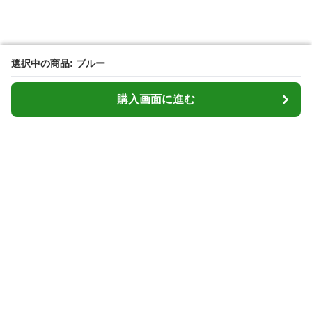
選択中の商品: ブルー
選択中の商品: ブルー
購入画面に進む
購入画面に進む
Cardcasemarket
について