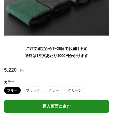
ご注文確定から7~28日でお届け予定
送料は1注文あたり
1000
円かかります
5,220
円
カラー
ブルー
ブラック
グレー
グリーン
購入画面に進む