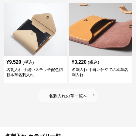
¥
9,520
¥
3,220
(税込)
(税込)
名刺入れ 手縫いステッチ配色切
名刺入れ 手縫い仕立ての本革名
替本革名刺入れ
刺入れ
›
名刺入れ
の
革
一覧へ