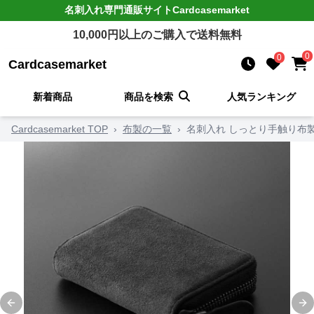
名刺入れ
専門通販サイト
Cardcasemarket
10,000
円以上のご購入で送料無料
0
0
Cardcasemarket
新着商品
商品を検索
人気ランキング
Cardcasemarket TOP
›
布製の一覧
›
名刺入れ しっとり手触り布
Previous slide
Ne