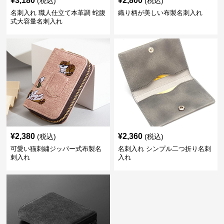
¥
3,180
¥
2,800
(税込)
(税込)
名刺入れ 職人仕立て本革調 蛇腹
織り柄が美しい布製名刺入れ
式大容量名刺入れ
¥
2,380
¥
2,360
(税込)
(税込)
可愛い猫刺繍ジッパー式布製名
名刺入れ シンプル二つ折り名刺
刺入れ
入れ