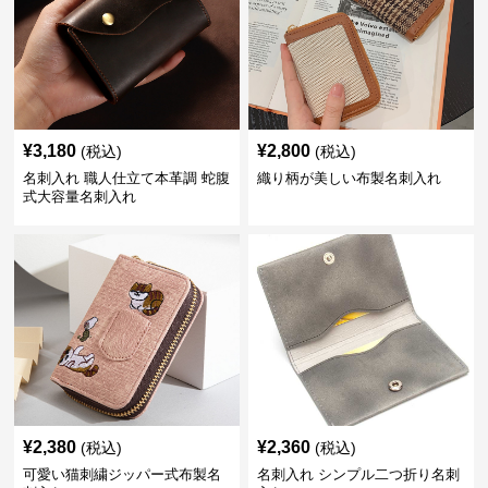
¥
3,180
¥
2,800
(税込)
(税込)
名刺入れ 職人仕立て本革調 蛇腹
織り柄が美しい布製名刺入れ
式大容量名刺入れ
¥
2,380
¥
2,360
(税込)
(税込)
可愛い猫刺繍ジッパー式布製名
名刺入れ シンプル二つ折り名刺