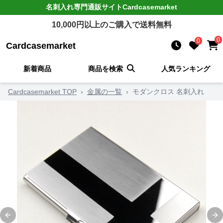
名刺入れ
専門通販サイト
Cardcasemarket
10,000
円以上のご購入で送料無料
0
0
Cardcasemarket
新着商品
商品を検索
人気ランキング
Cardcasemarket TOP
›
金属の一覧
›
モダンクロス 名刺入れ
Previous slide
Ne