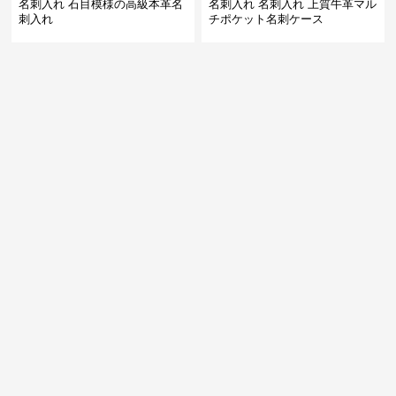
名刺入れ 石目模様の高級本革名
名刺入れ 名刺入れ 上質牛革マル
刺入れ
チポケット名刺ケース