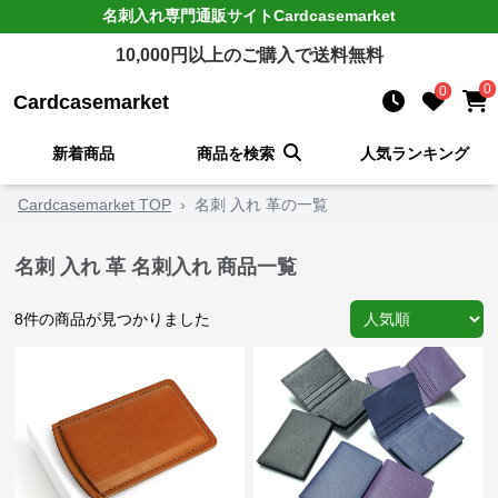
名刺入れ
専門通販サイト
Cardcasemarket
10,000
円以上のご購入で送料無料
0
0
Cardcasemarket
新着商品
商品を検索
人気ランキング
Cardcasemarket TOP
›
名刺 入れ 革の一覧
名刺 入れ 革 名刺入れ 商品一覧
8
件の商品が見つかりました