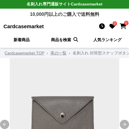
名刺入れ
専門通販サイト
Cardcasemarket
10,000
円以上のご購入で送料無料
0
0
Cardcasemarket
新着商品
商品を検索
人気ランキング
Cardcasemarket TOP
›
革の一覧
›
名刺入れ 封筒型スナップボタ
Previous slide
Ne