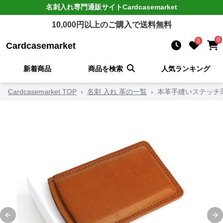
名刺入れ
専門通販サイト
Cardcasemarket
10,000
円以上のご購入で送料無料
0
0
Cardcasemarket
新着商品
商品を検索
人気ランキング
Cardcasemarket TOP
›
名刺 入れ 革の一覧
›
本革手縫いステッチ
Previous slide
Ne