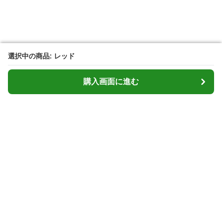
選択中の商品: レッド
選択中の商品: レッド
購入画面に進む
購入画面に進む
Cardcasemarket
について