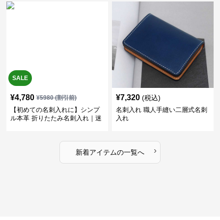
SALE
¥
4,780
¥
7,320
(税込)
¥
5980
(割引前)
【初めての名刺入れに】シンプ
名刺入れ 職人手縫い二層式名刺
ル本革 折りたたみ名刺入れ｜迷
入れ
ったらこれ
›
新着アイテムの一覧へ