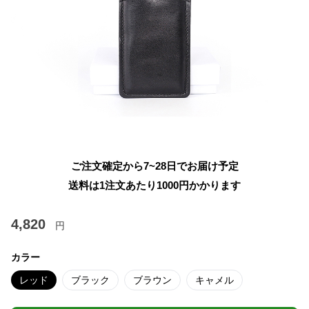
ご注文確定から7~28日でお届け予定
送料は1注文あたり
1000
円かかります
4,820
円
カラー
レッド
ブラック
ブラウン
キャメル