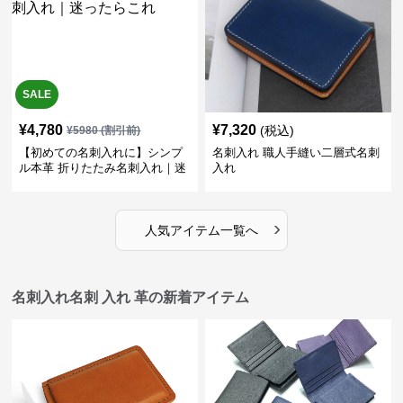
SALE
¥
4,780
¥
7,320
(税込)
¥
5980
(割引前)
【初めての名刺入れに】シンプ
名刺入れ 職人手縫い二層式名刺
ル本革 折りたたみ名刺入れ｜迷
入れ
ったらこれ
›
人気アイテム一覧へ
名刺入れ名刺 入れ 革の新着アイテム