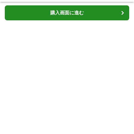
購入画面に進む
購入画面に進む
Cardcasemarket
について
会社概要
利用規約
プライバシー