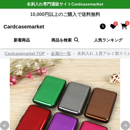
名刺入れ
専門通販サイト
Cardcasemarket
10,000
円以上のご購入で送料無料
0
0
Cardcasemarket
新着商品
商品を検索
人気ランキング
Cardcasemarket TOP
›
金属の一覧
›
名刺入れ 上質アルミ製スリ
Previous slide
Ne