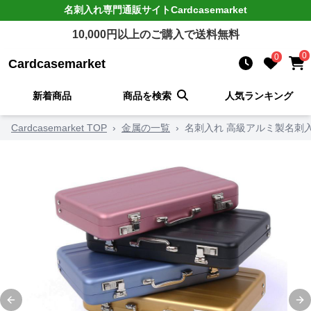
名刺入れ
専門通販サイト
Cardcasemarket
10,000
円以上のご購入で送料無料
0
0
Cardcasemarket
新着商品
商品を検索
人気ランキング
Cardcasemarket TOP
›
金属の一覧
›
名刺入れ 高級アルミ製名刺
Previous slide
Ne