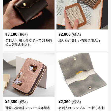
¥
3,180
¥
2,800
(税込)
(税込)
名刺入れ 職人仕立て本革調 蛇腹
織り柄が美しい布製名刺入れ
式大容量名刺入れ
¥
2,380
¥
2,360
(税込)
(税込)
可愛い猫刺繍ジッパー式布製名
名刺入れ シンプル二つ折り名刺