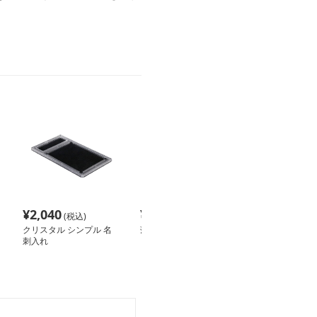
¥
2,040
¥
2,160
¥
2,780
(税込)
(税込)
(税込
クリスタル シンプル 名
薄型スライド式名刺入れ
シンプル スマー
刺入れ
入れ