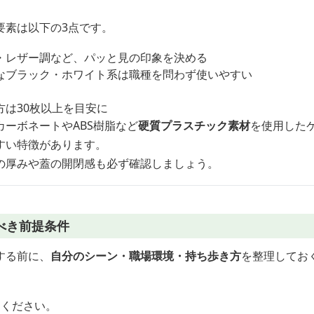
要素は以下の3点です。
・レザー調など、パッと見の印象を決める
なブラック・ホワイト系は職種を問わず使いやすい
。
方は30枚以上を目安に
ーボネートやABS樹脂など
硬質プラスチック素材
を使用した
すい特徴があります。
の厚みや蓋の開閉感も必ず確認しましょう。
べき前提条件
する前に、
自分のシーン・職場環境・持ち歩き方
を整理してお
てください。