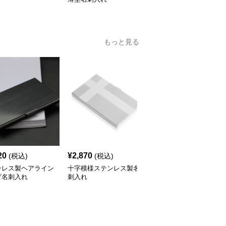
もっと見る
20
¥
2,870
¥
2,370
(税込)
(税込)
(税込)
ンレス製ヘアライン
十字模様ステンレス製名
横縞模様楕円窓付きステ
げ名刺入れ
刺入れ
ンレス名刺入れ