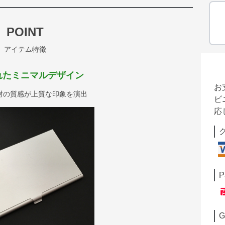
POINT
アイテム特徴
れたミニマルデザイン
お
材の質感が上質な印象を演出
ビ
応
P
G