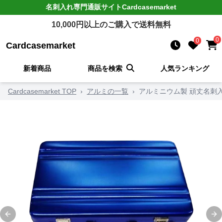
名刺入れ
専門通販サイト
Cardcasemarket
10,000
円以上のご購入で送料無料
0
0
Cardcasemarket
新着商品
商品を検索
人気ランキング
Cardcasemarket TOP
›
アルミの一覧
›
アルミニウム製 頑丈名刺
Previous slide
Ne