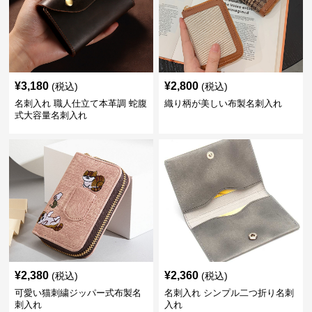
¥
3,180
¥
2,800
(税込)
(税込)
名刺入れ 職人仕立て本革調 蛇腹
織り柄が美しい布製名刺入れ
式大容量名刺入れ
¥
2,380
¥
2,360
(税込)
(税込)
可愛い猫刺繍ジッパー式布製名
名刺入れ シンプル二つ折り名刺
刺入れ
入れ