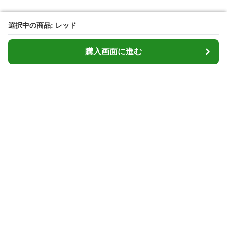
選択中の商品: レッド
選択中の商品: レッド
購入画面に進む
購入画面に進む
Cardcasemarket
について
会社概要