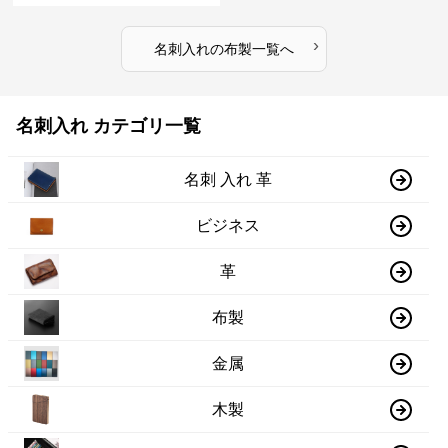
›
名刺入れ
の
布製
一覧へ
名刺入れ カテゴリ一覧
名刺 入れ 革
ビジネス
革
布製
金属
木製