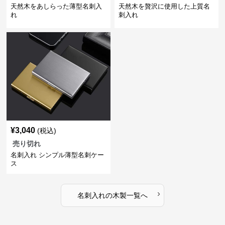
天然木をあしらった薄型名刺入
天然木を贅沢に使用した上質名
れ
刺入れ
¥
3,040
(税込)
売り切れ
名刺入れ シンプル薄型名刺ケー
ス
›
名刺入れ
の
木製
一覧へ