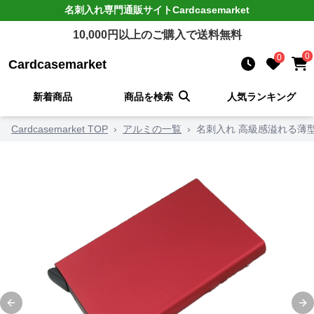
名刺入れ
専門通販サイト
Cardcasemarket
10,000
円以上のご購入で送料無料
0
0
Cardcasemarket
新着商品
商品を検索
人気ランキング
Cardcasemarket TOP
›
アルミの一覧
›
名刺入れ 高級感溢れる薄
Previous slide
Ne