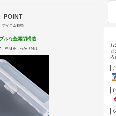
POINT
アイテム特徴
プルな蓋開閉構造
お
で、中身をしっかり保護
ビ
応
P
G