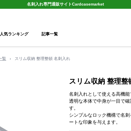
名刺入れ
専門通販サイト
Cardcasemarket
人気ランキング
記事一覧
一覧
›
スリム収納 整理整頓 名刺入れ
スリム収納 整理整
名刺入れとして使える高機能
透明な本体で中身が一目で確
す。
シンプルなロック機構で名刺
ートな印象を与えます。