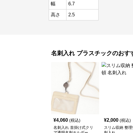
幅
6.7
高さ
2.5
名刺入れ
プラスチック
のおす
¥
4,060
¥
2,000
(税込)
(税込)
名刺入れ 首掛け式クリ
スリム収納 整理
ア透明名刺ホルダー
刺入れ