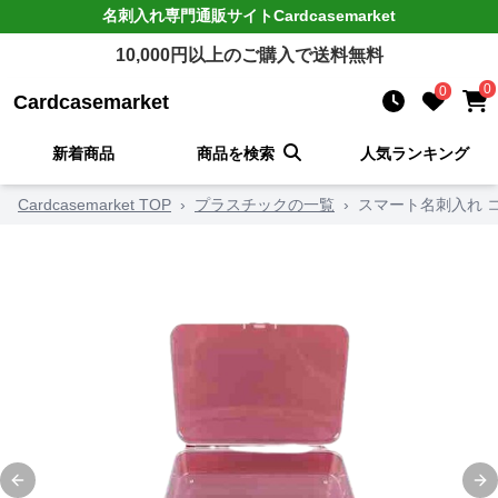
名刺入れ
専門通販サイト
Cardcasemarket
10,000
円以上のご購入で送料無料
0
0
Cardcasemarket
新着商品
商品を検索
人気ランキング
Cardcasemarket TOP
›
プラスチックの一覧
›
スマート名刺入れ 
Previous slide
Ne