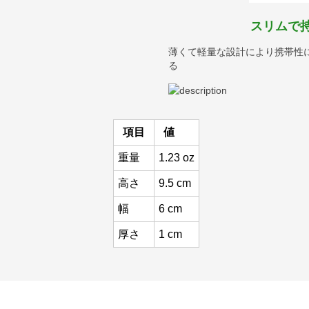
スリムで
薄くて軽量な設計により携帯性
る
項目
値
重量
1.23 oz
高さ
9.5 cm
幅
6 cm
厚さ
1 cm