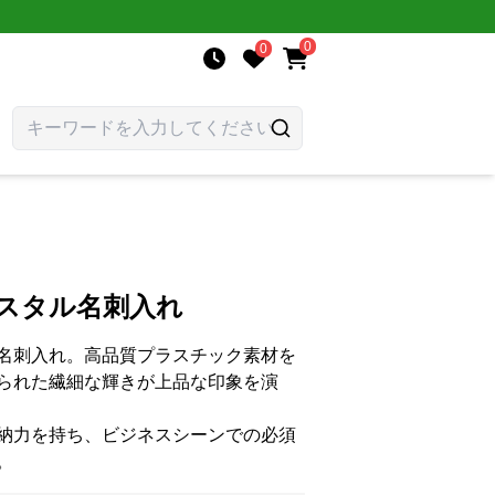
0
0
リスタル名刺入れ
名刺入れ。高品質プラスチック素材を
られた繊細な輝きが上品な印象を演
納力を持ち、ビジネスシーンでの必須
。