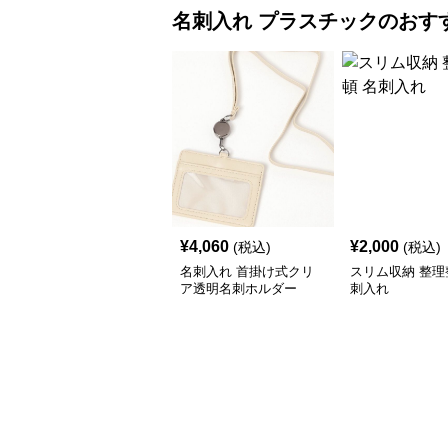
名刺入れ
プラスチック
のおす
¥
4,060
¥
2,000
(税込)
(税込)
名刺入れ 首掛け式クリ
スリム収納 整理
ア透明名刺ホルダー
刺入れ