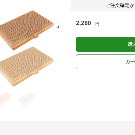
ご注文確定か
2,280
円
Next slide
購
カー