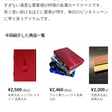
すぎない適度な重量感が特徴の金属カードケースです。
長く使い続けるほどに愛着が増す、毎日のビジネスシーン
に寄り添うアイテムです。
今回紹介した商品一覧
¥
2,500
¥
2,460
¥
2,200
(税込)
(税込)
(税込
名刺入れ シンプル スラ
アルミ製コンパクト名刺
天然木をあしら
イド 名刺入れ
入れ
名刺入れ