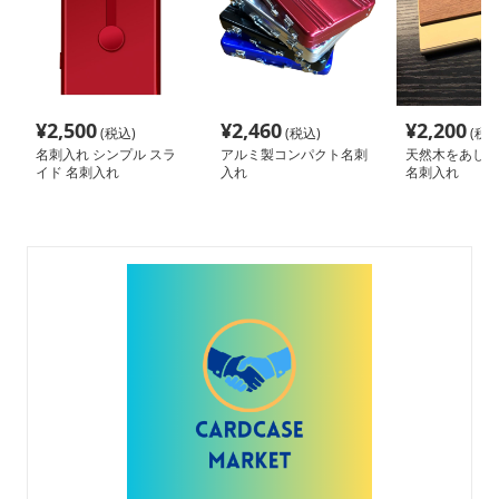
¥
2,500
¥
2,460
¥
2,200
(税込)
(税込)
(税込
名刺入れ シンプル スラ
アルミ製コンパクト名刺
天然木をあしら
イド 名刺入れ
入れ
名刺入れ