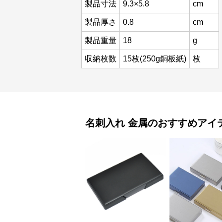
製品寸法
9.3×5.8
cm
製品厚さ
0.8
cm
製品重量
18
g
収納枚数
15枚(250g銅板紙)
枚
名刺入れ
金属
のおすすめアイ