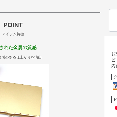
POINT
アイテム特徴
された金属の質感
お
級感のある仕上がりを演出
ビ
応
P