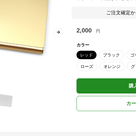
ご注文確定か
2,000
円
Next slide
カラー
レッド
ブラック
ゴ
ローズ
オレンジ
グ
購
カー