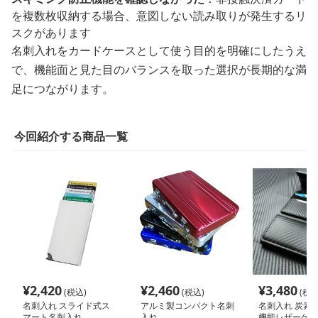
を複数枚収納する場合、意図しない読み取りが発生するリ
スクがあります
名刺入れをカードケースとして使う目的を明確にしたうえ
で、機能面と見た目のバランスを取った選択が長期的な満
足につながります。
今回紹介する商品一覧
¥
2,420
¥
2,460
¥
3,480
(税込)
(税込)
(税込
名刺入れ スライド式ス
アルミ製コンパクト名刺
名刺入れ 炭素柄
マート名刺入れ
入れ
機能レザーケー