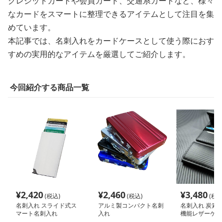
クレジットカードや会員カード、交通系カードなど、様々
なカードをスマートに整理できるアイテムとして注目を集
めています。
本記事では、名刺入れをカードケースとして使う際におす
すめの実用的なアイテムを厳選してご紹介します。
今回紹介する商品一覧
¥
2,420
¥
2,460
¥
3,480
(税込)
(税込)
(税込
名刺入れ スライド式ス
アルミ製コンパクト名刺
名刺入れ 炭素柄
マート名刺入れ
入れ
機能レザーケー