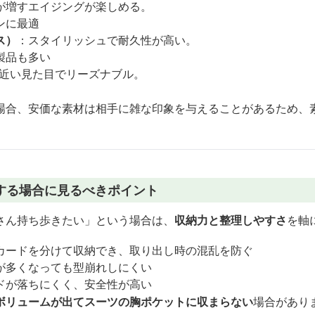
が増すエイジングが楽しめる。
ンに最適
ス）
：スタイリッシュで耐久性が高い。
製品も多い
近い見た目でリーズナブル。
場合、安価な素材は相手に雑な印象を与えることがあるため、
する場合に見るべきポイント
さん持ち歩きたい」という場合は、
収納力と整理しやすさ
を軸
カードを分けて収納でき、取り出し時の混乱を防ぐ
が多くなっても型崩れしにくい
ドが落ちにくく、安全性が高い
ボリュームが出てスーツの胸ポケットに収まらない
場合があり