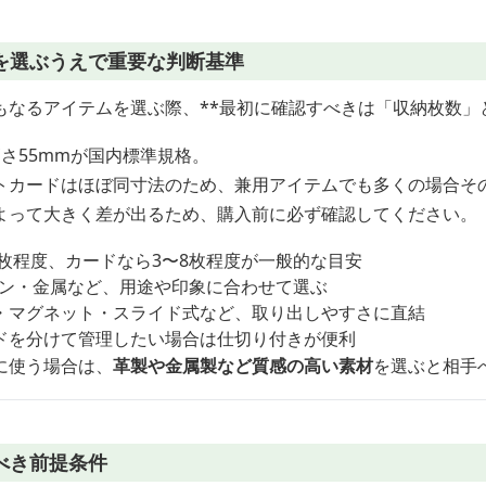
を選ぶうえで重要な判断基準
もなるアイテムを選ぶ際、**最初に確認すべきは「収納枚数」
高さ55mmが国内標準規格。
トカードはほぼ同寸法のため、兼用アイテムでも多くの場合そ
よって大きく差が出るため、購入前に必ず確認してください。
0枚程度、カードなら3〜8枚程度が一般的な目安
ロン・金属など、用途や印象に合わせて選ぶ
・マグネット・スライド式など、取り出しやすさに直結
ドを分けて管理したい場合は仕切り付きが便利
に使う場合は、
革製や金属製など質感の高い素材
を選ぶと相手
べき前提条件