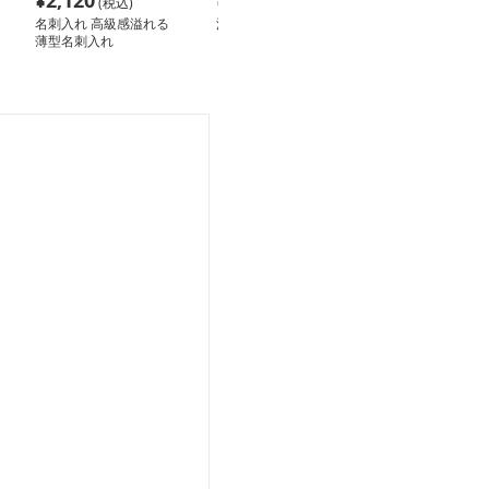
¥
2,120
¥
3,840
¥
2,080
(税込)
(税込)
(税込
名刺入れ 高級感溢れる
洗練ビジネス名刺入れ
名刺入れ 上質
薄型名刺入れ
式名刺入れ