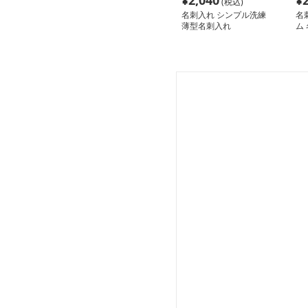
¥
2,040
¥
(税込)
名刺入れ シンプル洗練
名
薄型名刺入れ
ム