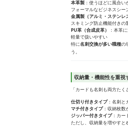
本革製
：使うほどに風合い
フォーマルなビジネスシー
金属製（アルミ・ステンレ
スキミング防止機能付きの
PU革（合成皮革）
：本革に
軽量で扱いやすい
特に
名刺交換が多い職種
の
う。
収納量・機能性を重視
「カードも名刺も両方たく
仕切り付きタイプ
：名刺と
マチ付きタイプ
：収納枚数
ジッパー付きタイプ
：カー
ただし、収納量を増やすと