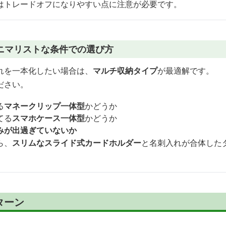
はトレードオフになりやすい点に注意が必要です。
ニマリストな条件での選び方
れを一本化したい場合は、
マルチ収納タイプ
が最適解です。
ださい。
る
マネークリップ一体型
かどうか
てる
スマホケース一体型
かどうか
みが出過ぎていないか
ら、
スリムなスライド式カードホルダー
と名刺入れが合体した
ターン