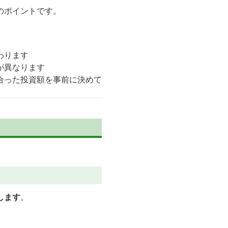
のポイントです。
わります
が異なります
合った投資額を事前に決めて
します
。