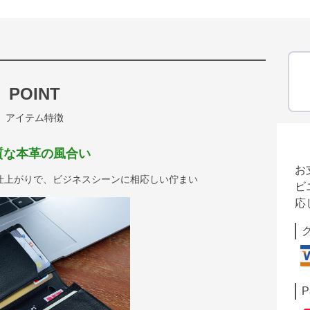
POINT
アイテム特徴
質な本革の風合い
お
仕上がりで、ビジネスシーンに相応しい佇まい
ビ
応
P