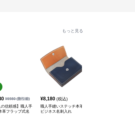
もっと見る
80
¥
8,180
¥
7,340
(税込)
(税込)
¥
6980
(割引前)
人の信頼感】職人手
職人手縫いステッチ本革
上質牛革仕立て二つ折り
 本革フラップ式名
ビジネス名刺入れ
ビジネス名刺入れ
れ｜第一印象で差が