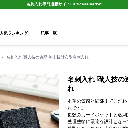
名刺入れ
専門通販サイト
Cardcasemarket
人気ランキング
記事一覧
›
名刺入れ 職人技の逸品 紳士折財布型名刺入れ
名刺入れ 職人技の
れ
本革の質感と細部までこだわ
れです。
複数のカードポケットと名刺
整理整頓に最適な設計となっ