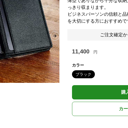
薄型でありながら十分な収納
っきり収まります。
ビジネスパーソンの信頼と品
を大切にする方におすすめで
ご注文確定か
Next slide
11,400
円
カラー
ブラック
購
カー