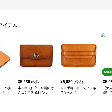
アイテム
SALE
¥
5,280
¥
6,080
¥
5,9
(税込)
(税込)
革二つ折
本革職人仕立て金属釦付
本革手縫い仕立てビジネ
【大
入れ
きビジネス名刺入れ
ス名刺入れ
縫い
刺入
つく