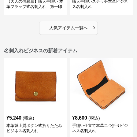
【大人の信頼感】職人手縫い 本
職人手縫いステッチ本革ビジネ
革フラップ式名刺入れ｜第一印
ス名刺入れ
象で差がつく
›
人気アイテム一覧へ
名刺入れビジネスの新着アイテム
¥
5,240
¥
8,600
(税込)
(税込)
本革製上質ボタン式折りたたみ
手縫い仕立て本革二つ折りビジ
ビジネス名刺入れ
ネス名刺入れ