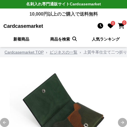
名刺入れ
専門通販サイト
Cardcasemarket
10,000
円以上のご購入で送料無料
0
0
Cardcasemarket
新着商品
商品を検索
人気ランキング
Cardcasemarket TOP
›
ビジネスの一覧
›
上質牛革仕立て二つ折り
Previous slide
Ne