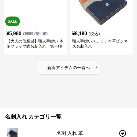
SALE
¥
5,980
¥
8,180
(税込)
¥
6980
(割引前)
【大人の信頼感】職人手縫い 本
職人手縫いステッチ本革ビジネ
革フラップ式名刺入れ｜第一印
ス名刺入れ
象で差がつく
›
新着アイテムの一覧へ
名刺入れ カテゴリ一覧
名刺 入れ 革