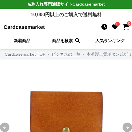
名刺入れ
専門通販サイト
Cardcasemarket
10,000
円以上のご購入で送料無料
0
0
Cardcasemarket
新着商品
商品を検索
人気ランキング
Cardcasemarket TOP
›
ビジネスの一覧
›
本革製上質ボタン式折り
Previous slide
Ne