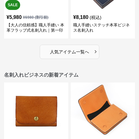
SALE
¥
5,980
¥
8,180
(税込)
¥
6980
(割引前)
【大人の信頼感】職人手縫い 本
職人手縫いステッチ本革ビジネ
革フラップ式名刺入れ｜第一印
ス名刺入れ
象で差がつく
›
人気アイテム一覧へ
名刺入れビジネスの新着アイテム