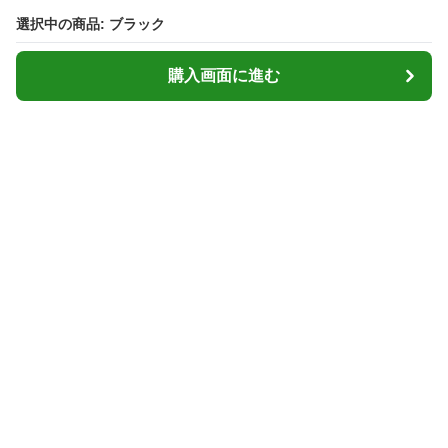
選択中の商品: ブラック
選択中の商品: ブラック
購入画面に進む
購入画面に進む
Cardcasemarket
について
会社概要
利用規約