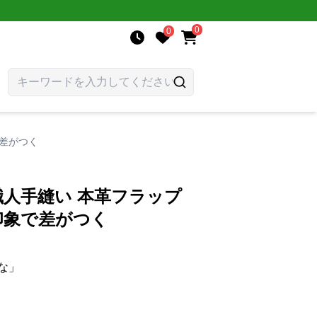
0
0
差がつく
人手縫い 本革フラップ
印象で差がつく
な」