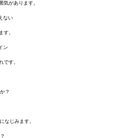
囲気があります。
えない
ます。
イン
れです。
すか？
。
手になじみます。
か？