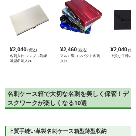
¥
2,040
¥
2,460
¥
2,040
(税込)
(税込)
(税込
名刺入れ シンプル洗練
アルミ製コンパクト名刺
上質な手縫い名
薄型名刺入れ
入れ
名刺ケース箱で大切な名刺を美しく保管！デ
スクワークが楽しくなる10選
上質手縫い革製名刺ケース箱型薄型収納