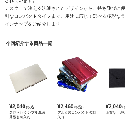
されています。
デスク上で映える洗練されたデザインから、持ち運びに便
利なコンパクトタイプまで、用途に応じて選べる多彩なラ
インナップをご紹介します。
今回紹介する商品一覧
¥
2,040
¥
2,460
¥
2,040
(税込)
(税込)
(税込
名刺入れ シンプル洗練
アルミ製コンパクト名刺
上質な手縫い名
薄型名刺入れ
入れ