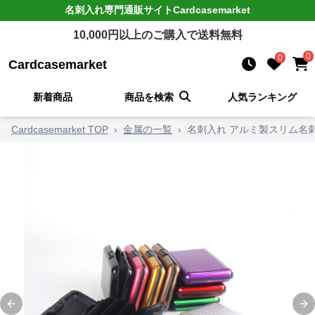
名刺入れ
専門通販サイト
Cardcasemarket
10,000
円以上のご購入で送料無料
0
0
Cardcasemarket
新着商品
商品を検索
人気ランキング
Cardcasemarket TOP
›
金属の一覧
›
名刺入れ アルミ製スリム名
Previous slide
Ne