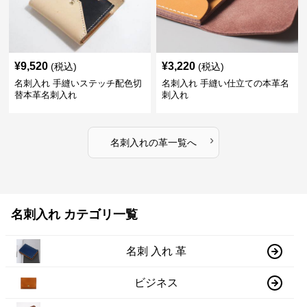
¥
9,520
¥
3,220
(税込)
(税込)
名刺入れ 手縫いステッチ配色切
名刺入れ 手縫い仕立ての本革名
替本革名刺入れ
刺入れ
›
名刺入れ
の
革
一覧へ
名刺入れ カテゴリ一覧
名刺 入れ 革
ビジネス