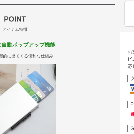
POINT
アイテム特徴
な自動ポップアップ機能
お
段階的に出てくる便利な仕組み
ビ
応
P
G