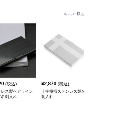
もっと見る
20
¥
2,870
¥
2,370
(税込)
(税込)
(税込)
ンレス製ヘアライン
十字模様ステンレス製名
横縞模様楕円窓付きステ
げ名刺入れ
刺入れ
ンレス名刺入れ