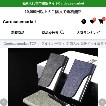
名刺入れ
専門通販サイト
Cardcasemarket
10,000
円以上のご購入で送料無料
0
0
Cardcasemarket
新着商品
商品を検索
人気ランキング
Cardcasemarket TOP
›
アルミの一覧
›
名刺入れ 高級メタル薄型
Previous slide
Ne