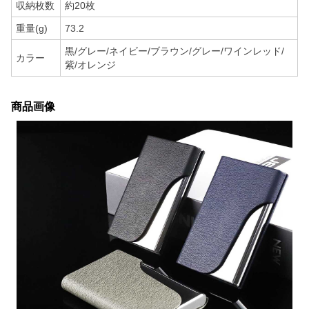
収納枚数
約20枚
重量(g)
73.2
黒/グレー/ネイビー/ブラウン/グレー/ワインレッド/
カラー
紫/オレンジ
商品画像