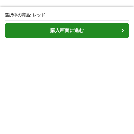
選択中の商品: レッド
選択中の商品: レッド
購入画面に進む
購入画面に進む
Cardcasemarket
について
会社概要