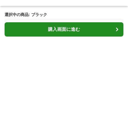
選択中の商品: ブラック
選択中の商品: ブラック
購入画面に進む
購入画面に進む
Cardcasemarket
について
会社概要