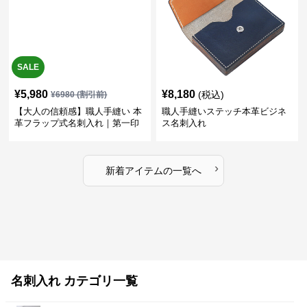
SALE
¥
5,980
¥
8,180
(税込)
¥
6980
(割引前)
【大人の信頼感】職人手縫い 本
職人手縫いステッチ本革ビジネ
革フラップ式名刺入れ｜第一印
ス名刺入れ
象で差がつく
›
新着アイテムの一覧へ
名刺入れ カテゴリ一覧