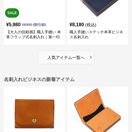
SALE
¥
5,980
¥
8,180
(税込)
¥
6980
(割引前)
【大人の信頼感】職人手縫い 本
職人手縫いステッチ本革ビジネ
革フラップ式名刺入れ｜第一印
ス名刺入れ
象で差がつく
›
人気アイテム一覧へ
名刺入れビジネスの新着アイテム