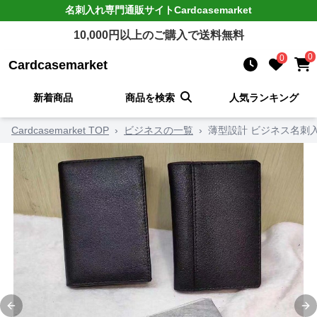
名刺入れ
専門通販サイト
Cardcasemarket
10,000
円以上のご購入で送料無料
0
0
Cardcasemarket
新着商品
商品を検索
人気ランキング
Cardcasemarket TOP
›
ビジネスの一覧
›
薄型設計 ビジネス名刺
Previous slide
Ne