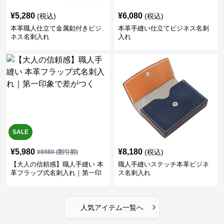
¥
5,280
¥
6,080
(税込)
(税込)
本革職人仕立て金属釦付きビジ
本革手縫い仕立てビジネス名刺
ネス名刺入れ
入れ
SALE
¥
5,980
¥
8,180
(税込)
¥
6980
(割引前)
【大人の信頼感】職人手縫い 本
職人手縫いステッチ本革ビジネ
革フラップ式名刺入れ｜第一印
ス名刺入れ
象で差がつく
›
人気アイテム一覧へ