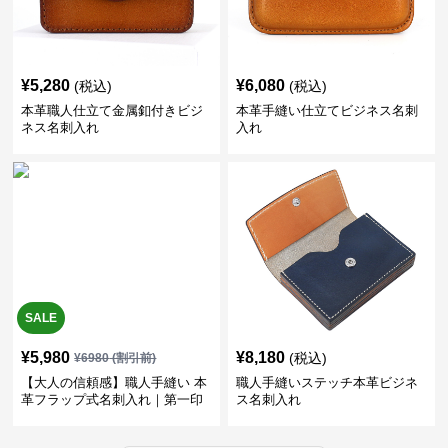
¥
5,280
¥
6,080
(税込)
(税込)
本革職人仕立て金属釦付きビジ
本革手縫い仕立てビジネス名刺
ネス名刺入れ
入れ
SALE
¥
5,980
¥
8,180
(税込)
¥
6980
(割引前)
【大人の信頼感】職人手縫い 本
職人手縫いステッチ本革ビジネ
革フラップ式名刺入れ｜第一印
ス名刺入れ
象で差がつく