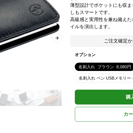
薄型設計でポケットにも収ま
しもスマートです。
高級感と実用性を兼ね備えた
イルを演出します。
Next slide
ご注文確定か
オプション
名刺入れ
ブラウン
8,080
円
名刺入れ ペン USBメモリー
購
カー