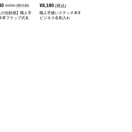
80
¥
8,180
¥
7,340
(税込)
(税込)
¥
6980
(割引前)
人の信頼感】職人手
職人手縫いステッチ本革
上質牛革仕立て二つ折り
 本革フラップ式名
ビジネス名刺入れ
ビジネス名刺入れ
れ｜第一印象で差が