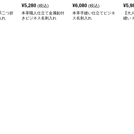
¥
5,280
¥
6,080
¥
5,9
(税込)
(税込)
革二つ折
本革職人仕立て金属釦付
本革手縫い仕立てビジネ
【大
入れ
きビジネス名刺入れ
ス名刺入れ
縫い
刺入
つく