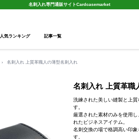
名刺入れ
専門通販サイト
Cardcasemarket
人気ランキング
記事一覧
›
名刺入れ 上質革職人の薄型名刺入れ
名刺入れ 上質革職
洗練された美しい縫製と上質
す。
厳選された素材のみを使用し
れたビジネスアイテム。
名刺交換の場で格調高い印象
す。