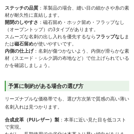
ステッチの品質
：革製品の場合、縫い目の細かさや糸の素
材が耐久性に直結します。
開閉のしやすさ
：磁石留め・ホック留め・フラップなし
（オープントップ）の3タイプがあります。
スムーズな名刺の出し入れを優先するなら
フラップなし
ま
たは
磁石留め
が使いやすいです。
内側の仕上げ
：名刺が傷つかないよう、内側が滑らかな素
材（スエード・シルク調の布地など）で仕上げられている
かを確認しましょう。
予算に制約がある場合の選び方
リーズナブルな価格帯でも、選び方次第で質感の高い薄い
名刺入れは見つかります。
合成皮革（PUレザー）製
：本革に近い見た目を低コスト
で実現。
ただし、長期使用での劣化は本革より早い傾向がありま