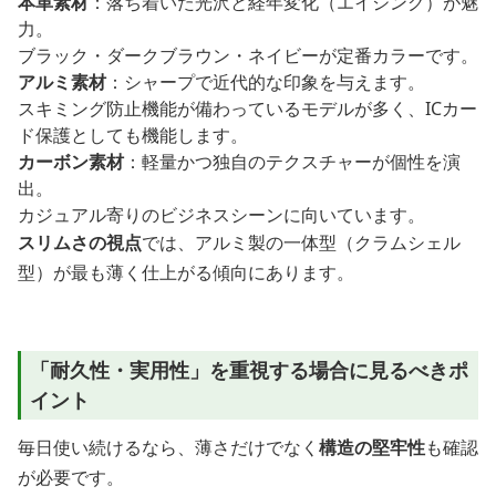
本革素材
：落ち着いた光沢と経年変化（エイジング）が魅
力。
ブラック・ダークブラウン・ネイビーが定番カラーです。
アルミ素材
：シャープで近代的な印象を与えます。
スキミング防止機能が備わっているモデルが多く、ICカー
ド保護としても機能します。
カーボン素材
：軽量かつ独自のテクスチャーが個性を演
出。
カジュアル寄りのビジネスシーンに向いています。
スリムさの視点
では、アルミ製の一体型（クラムシェル
型）が最も薄く仕上がる傾向にあります。
「耐久性・実用性」を重視する場合に見るべきポ
イント
毎日使い続けるなら、薄さだけでなく
構造の堅牢性
も確認
が必要です。