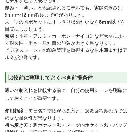
モデルを選ぶと安心です。
厚み
：「薄い」と表記されるモデルでも、実際の厚みは
5mm〜12mm程度まで幅があります。
スーツの胸ポケットにすっきり収めたいなら
8mm以下
を
目安にしましょう。
素材
：本革・アルミ・カーボン・ナイロンなど素材によっ
て耐久性・重さ・見た目の印象が大きく異なります。
ビジネスシーンでの印象管理を重視するなら
本革またはア
ルミ
が無難です。
比較前に整理しておくべき前提条件
薄い名刺入れを比較する前に、自分の使用シーンを明確に
しておくことが重要です。
使用頻度
：毎日名刺交換がある方と、週数回程度の方では
必要な耐久性が異なります。
持ち歩き方
：胸ポケット派・スーツ内ポケット派・バッグ
収納派で、最適な厚みやサイズが変わります。