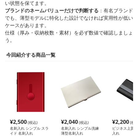
い状態を保てます。
ブランドのネームバリューだけで判断する
：有名ブランド
でも、薄型モデルに特化した設計でなければ実用性が低い
ケースがあります。
仕様（厚み・収納枚数・素材）を必ず数値で確認しましょ
う。
今回紹介する商品一覧
¥
2,500
¥
2,040
¥
2,200
(税込)
(税込)
(税込
名刺入れ シンプル スラ
名刺入れ シンプル洗練
ビジネス上質レ
イド 名刺入れ
薄型名刺入れ
入れ