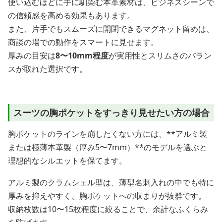
使い込むほどに手に馴染む本革素材は、ビジネスシーンで
の信頼感を高める効果もあります。
また、片手でもスムーズに開閉できるマグネット留めは、
商談の場での動作をスマートに見せます。
厚みの目安は
8〜10mm程度
が実用性とスリムさのバラン
スが取れた選択です。
スーツの胸ポケットをすっきり見せたい方の場合
胸ポケットのラインを崩したくない方には、**アルミ製
または極薄本革製（厚み5〜7mm）**のモデルを選ぶと
理想的なシルエットを保てます。
アルミ製のクラムシェル型は、薄型名刺入れの中でも特に
厚みを抑えやすく、胸ポケットへの収まりが抜群です。
収納枚数は10〜15枚程度に絞ることで、余計なふくらみ