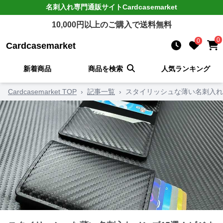
名刺入れ
専門通販サイト
Cardcasemarket
10,000
円以上のご購入で送料無料
0
0
Cardcasemarket
新着商品
商品を検索
人気ランキング
Cardcasemarket TOP
›
記事一覧
›
スタイリッシュな薄い名刺入れ