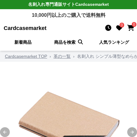
名刺入れ
専門通販サイト
Cardcasemarket
10,000
円以上のご購入で送料無料
0
0
Cardcasemarket
新着商品
商品を検索
人気ランキング
Cardcasemarket TOP
›
革の一覧
›
名刺入れ シンプル薄型なめら
Previous slide
Ne