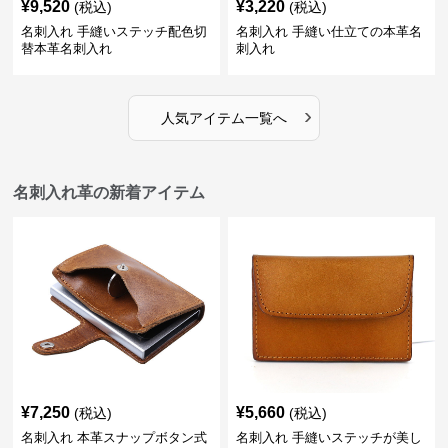
¥
9,520
¥
3,220
(税込)
(税込)
名刺入れ 手縫いステッチ配色切
名刺入れ 手縫い仕立ての本革名
替本革名刺入れ
刺入れ
›
人気アイテム一覧へ
名刺入れ革の新着アイテム
¥
7,250
¥
5,660
(税込)
(税込)
名刺入れ 本革スナップボタン式
名刺入れ 手縫いステッチが美し