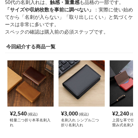
50代の名刺入れは、
触感・重量感
も品格の一部です。
「サイズや収納枚数を事前に調べない」
：実際に使い始め
てから「名刺が入らない」「取り出しにくい」と気づくケ
ースは非常に多いです。
スペックの確認は購入前の必須ステップです。
今回紹介する商品一覧
¥
2,540
¥
3,000
¥
2,240
(税込)
(税込)
(税込
軽量二つ折り本革名刺入
名刺入れ シンプル二つ
上質な革で仕立
れ
折り名刺入れ
畳み式名刺入れ