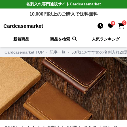
名刺入れ
専門通販サイト
Cardcasemarket
10,000
円以上のご購入で送料無料
0
0
Cardcasemarket
新着商品
商品を検索
人気ランキング
Cardcasemarket TOP
›
記事一覧
›
50代におすすめの名刺入れ2