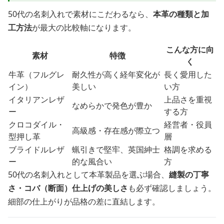
50代の名刺入れで素材にこだわるなら、
本革の種類と加
工方法
が最大の比較軸になります。
こんな方に向
素材
特徴
く
牛革（フルグレ
耐久性が高く経年変化が
長く愛用した
イン）
美しい
い方
イタリアンレザ
上品さを重視
なめらかで発色が豊か
ー
する方
クロコダイル・
経営者・役員
高級感・存在感が際立つ
型押し革
層
ブライドルレザ
蝋引きで堅牢、英国紳士
格調を求める
ー
的な風合い
方
50代の名刺入れとして本革製品を選ぶ場合、
縫製の丁寧
さ・コバ（断面）仕上げの美しさ
も必ず確認しましょう。
細部の仕上がりが品格の差に直結します。