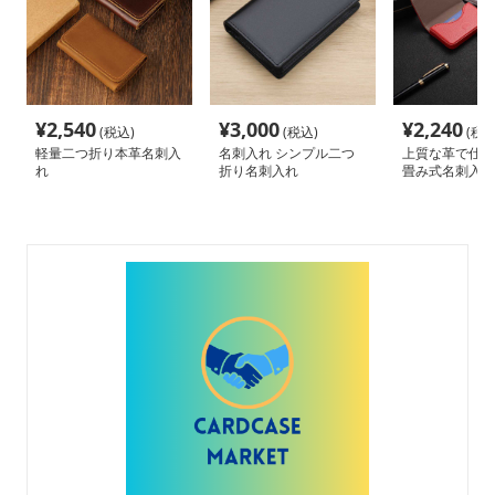
¥
2,540
¥
3,000
¥
2,240
(税込)
(税込)
(税込
軽量二つ折り本革名刺入
名刺入れ シンプル二つ
上質な革で仕立
れ
折り名刺入れ
畳み式名刺入れ