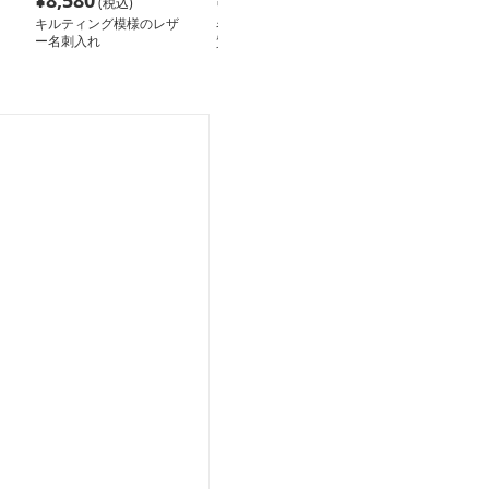
¥
8,580
¥
2,160
¥
7,840
(税込)
(税込)
(税込
キルティング模様のレザ
名刺入れ 高級感漂う上
上質モノグラム
ー名刺入れ
質なミニマル名刺入れ
名刺入れ