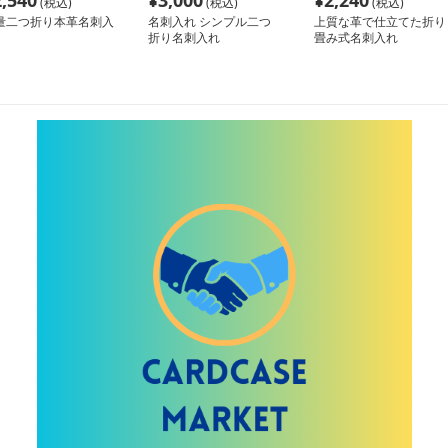
2,540
¥
3,000
¥
2,240
(税込)
(税込)
(税込)
量二つ折り本革名刺入
名刺入れ シンプル二つ
上質な革で仕立てた折り
折り名刺入れ
畳み式名刺入れ