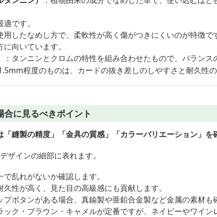
ルタンニン）
：植物由来の成分でなめした革で、使い込むほど
最適です。
使用したなめし方で、柔軟性が高く傷がつきにくいのが特徴で
方に向いています。
）
：タンニンとクロムの特性を組み合わせたもので、バランス
〜1.5mm程度のものは、カードの抜き差しのしやすさと耐久性
場合に見るべきポイント
は「縫製の精度」「金具の質感」「カラーバリエーション」を
はデザインの細部に表れます。
一で乱れがないか確認します。
耐久性が高く、見た目の高級感にも貢献します。
ップボタンがある場合、真鍮製や亜鉛合金製など金属の素材も
ラック・ブラウン・キャメルが定番ですが、ネイビーやワイン