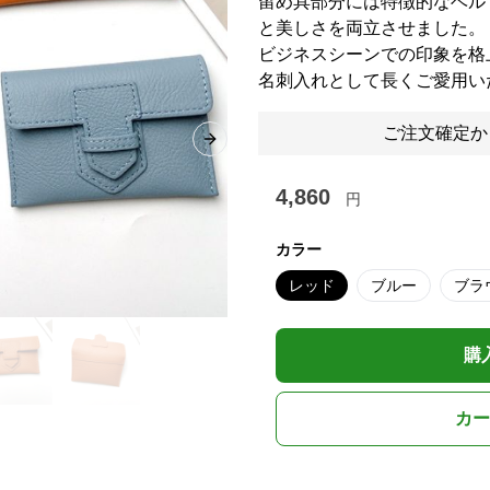
留め具部分には特徴的なベル
と美しさを両立させました。
ビジネスシーンでの印象を格
名刺入れとして長くご愛用い
ご注文確定か
Next slide
4,860
円
カラー
レッド
ブルー
ブラ
購
カー