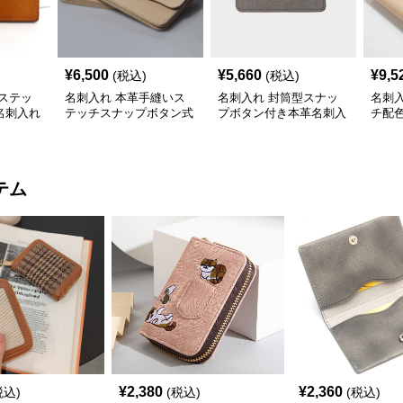
¥
6,500
¥
5,660
¥
9,5
(税込)
(税込)
ステッ
名刺入れ 本革手縫いス
名刺入れ 封筒型スナッ
名刺
名刺入れ
テッチスナップボタン式
プボタン付き本革名刺入
チ配
名刺入れ
れ
テム
¥
2,380
¥
2,360
税込)
(税込)
(税込)