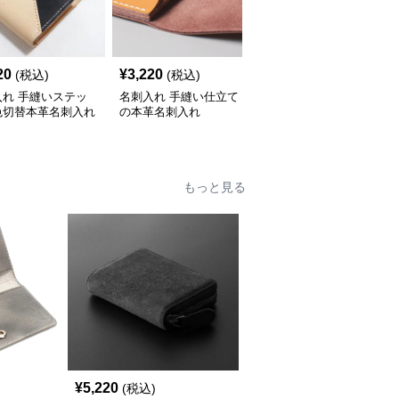
20
¥
3,220
¥
6,120
(税込)
(税込)
(税込)
入れ 手縫いステッ
名刺入れ 手縫い仕立て
名刺入れ 封筒型本革名
色切替本革名刺入れ
の本革名刺入れ
刺入れ
もっと見る
¥
5,220
(税込)