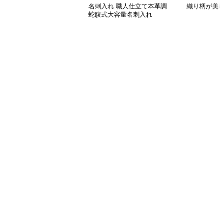
名刺入れ 職人仕立て本革調
織り柄が美
蛇腹式大容量名刺入れ