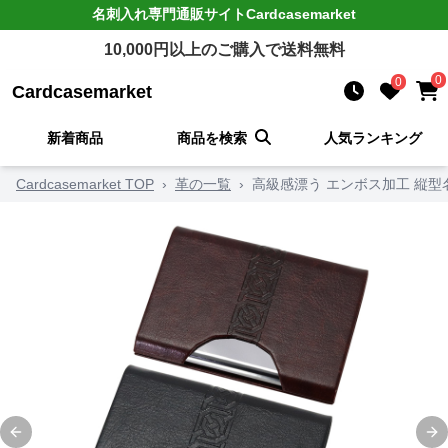
名刺入れ
専門通販サイト
Cardcasemarket
10,000
円以上のご購入で送料無料
0
0
Cardcasemarket
新着商品
商品を検索
人気ランキング
Cardcasemarket TOP
›
革の一覧
›
高級感漂う エンボス加工 縦型
Previous slide
Ne