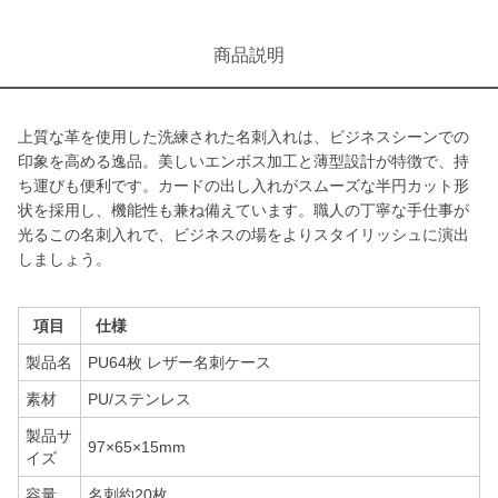
商品説明
上質な革を使用した洗練された名刺入れは、ビジネスシーンでの
印象を高める逸品。美しいエンボス加工と薄型設計が特徴で、持
ち運びも便利です。カードの出し入れがスムーズな半円カット形
状を採用し、機能性も兼ね備えています。職人の丁寧な手仕事が
光るこの名刺入れで、ビジネスの場をよりスタイリッシュに演出
しましょう。
項目
仕様
製品名
PU64枚 レザー名刺ケース
素材
PU/ステンレス
製品サ
97×65×15mm
イズ
容量
名刺約20枚