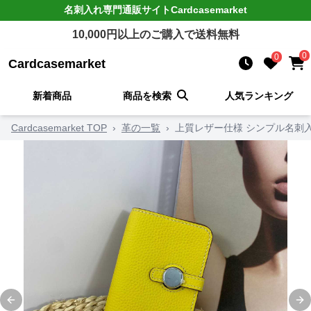
名刺入れ
専門通販サイト
Cardcasemarket
10,000
円以上のご購入で送料無料
0
0
Cardcasemarket
新着商品
商品を検索
人気ランキング
Cardcasemarket TOP
›
革の一覧
›
上質レザー仕様 シンプル名刺
Previous slide
Ne