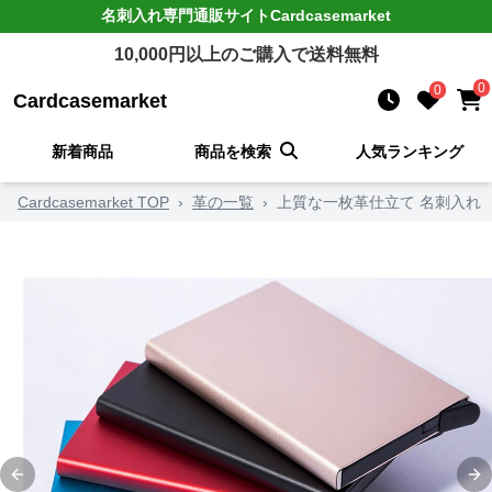
名刺入れ
専門通販サイト
Cardcasemarket
10,000
円以上のご購入で送料無料
0
0
Cardcasemarket
新着商品
商品を検索
人気ランキング
Cardcasemarket TOP
›
革の一覧
›
上質な一枚革仕立て 名刺入れ
Previous slide
Ne