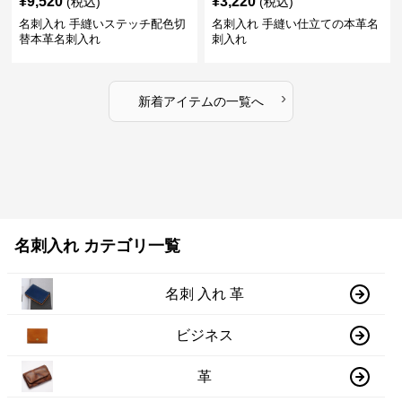
¥
9,520
¥
3,220
(税込)
(税込)
名刺入れ 手縫いステッチ配色切
名刺入れ 手縫い仕立ての本革名
替本革名刺入れ
刺入れ
›
新着アイテムの一覧へ
名刺入れ カテゴリ一覧
名刺 入れ 革
ビジネス
革