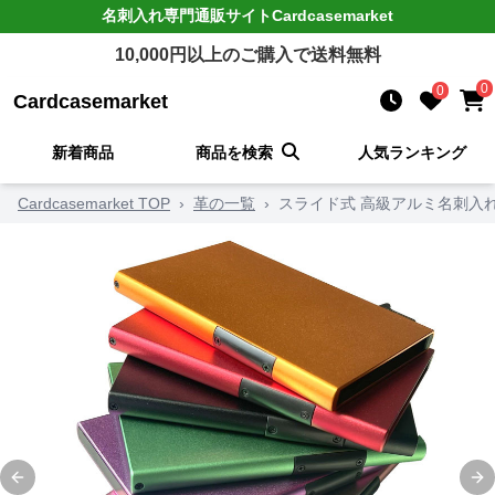
名刺入れ
専門通販サイト
Cardcasemarket
10,000
円以上のご購入で送料無料
0
0
Cardcasemarket
新着商品
商品を検索
人気ランキング
Cardcasemarket TOP
›
革の一覧
›
スライド式 高級アルミ名刺入
Previous slide
Ne