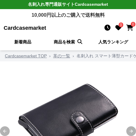
名刺入れ
専門通販サイト
Cardcasemarket
10,000
円以上のご購入で送料無料
0
0
Cardcasemarket
新着商品
商品を検索
人気ランキング
Cardcasemarket TOP
›
革の一覧
›
名刺入れ スマート薄型カード
Previous slide
Ne