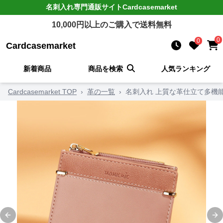
名刺入れ
専門通販サイト
Cardcasemarket
10,000
円以上のご購入で送料無料
0
0
Cardcasemarket
新着商品
商品を検索
人気ランキング
Cardcasemarket TOP
›
革の一覧
›
名刺入れ 上質な革仕立て多機
Previous slide
Ne