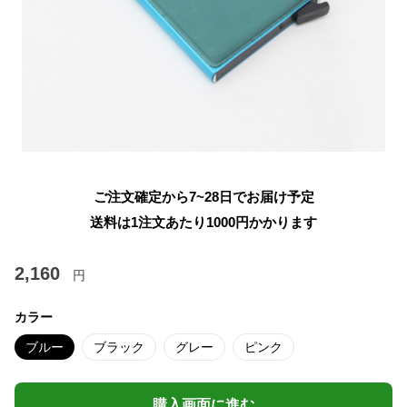
ご注文確定から7~28日でお届け予定
送料は1注文あたり
1000
円かかります
2,160
円
カラー
ブルー
ブラック
グレー
ピンク
購入画面に進む