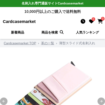
名刺入れ
専門通販サイト
Cardcasemarket
10,000
円以上のご購入で送料無料
0
0
Cardcasemarket
新着商品
商品を検索
人気ランキング
Cardcasemarket TOP
›
革の一覧
›
薄型スライド式名刺入れ
Previous slide
Ne