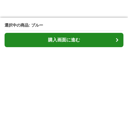
選択中の商品: ブルー
選択中の商品: ブルー
購入画面に進む
購入画面に進む
Cardcasemarket
について