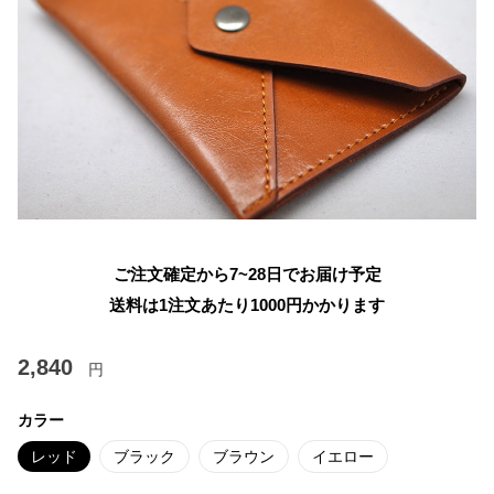
ご注文確定から7~28日でお届け予定
送料は1注文あたり
1000
円かかります
2,840
円
カラー
レッド
ブラック
ブラウン
イエロー