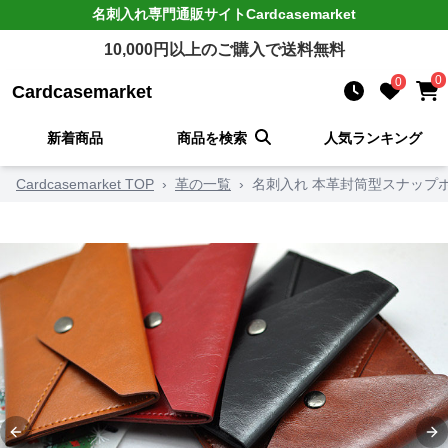
名刺入れ
専門通販サイト
Cardcasemarket
10,000
円以上のご購入で送料無料
0
0
Cardcasemarket
新着商品
商品を検索
人気ランキング
Cardcasemarket TOP
›
革の一覧
›
名刺入れ 本革封筒型スナップ
Previous slide
Ne