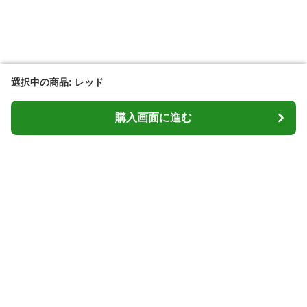
選択中の商品: レッド
選択中の商品: レッド
購入画面に進む
購入画面に進む
Cardcasemarket
について