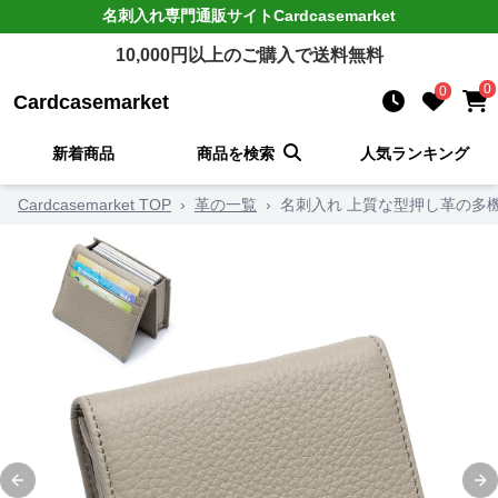
名刺入れ
専門通販サイト
Cardcasemarket
10,000
円以上のご購入で送料無料
0
0
Cardcasemarket
新着商品
商品を検索
人気ランキング
Cardcasemarket TOP
›
革の一覧
›
名刺入れ 上質な型押し革の多
Previous slide
Ne