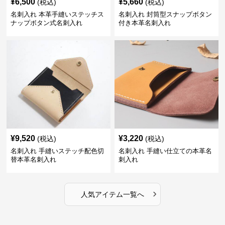
¥
6,500
¥
5,660
(税込)
(税込)
名刺入れ 本革手縫いステッチス
名刺入れ 封筒型スナップボタン
ナップボタン式名刺入れ
付き本革名刺入れ
¥
9,520
¥
3,220
(税込)
(税込)
名刺入れ 手縫いステッチ配色切
名刺入れ 手縫い仕立ての本革名
替本革名刺入れ
刺入れ
›
人気アイテム一覧へ