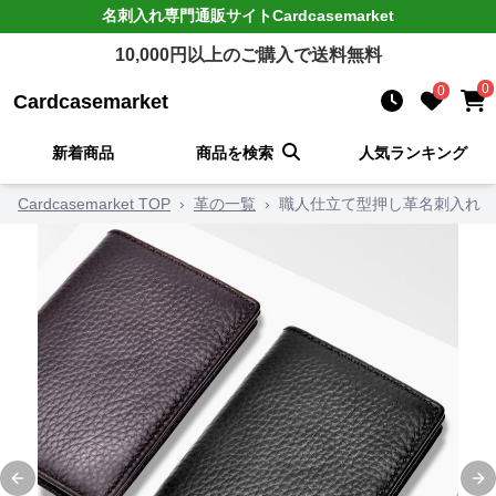
名刺入れ
専門通販サイト
Cardcasemarket
10,000
円以上のご購入で送料無料
0
0
Cardcasemarket
新着商品
商品を検索
人気ランキング
Cardcasemarket TOP
›
革の一覧
›
職人仕立て型押し革名刺入れ
Previous slide
Ne