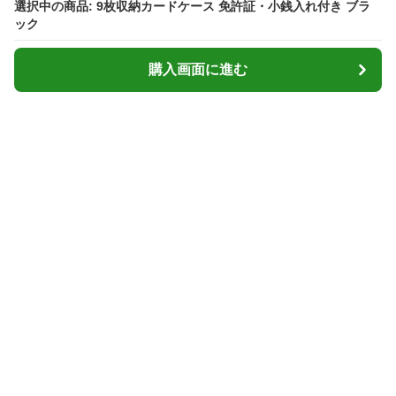
選択中の商品: 9枚収納カードケース 免許証・小銭入れ付き ブラ
選択中の商品: 9枚収納カードケース 免許証・小銭入れ付き ブラ
ック
ック
購入画面に進む
購入画面に進む
Cardcasemarket
について
会社概要
利用規約