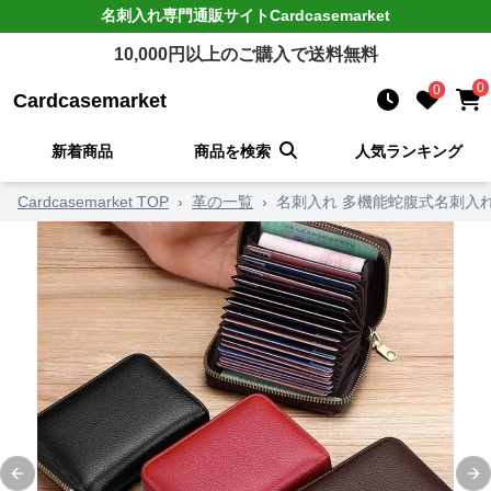
名刺入れ
専門通販サイト
Cardcasemarket
10,000
円以上のご購入で送料無料
0
0
Cardcasemarket
新着商品
商品を検索
人気ランキング
Cardcasemarket TOP
›
革の一覧
›
名刺入れ 多機能蛇腹式名刺入
Previous slide
Ne