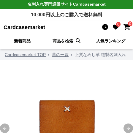
名刺入れ
専門通販サイト
Cardcasemarket
10,000
円以上のご購入で送料無料
0
0
Cardcasemarket
新着商品
商品を検索
人気ランキング
Cardcasemarket TOP
›
革の一覧
›
上質なめし革 縫製名刺入れ
Previous slide
Ne