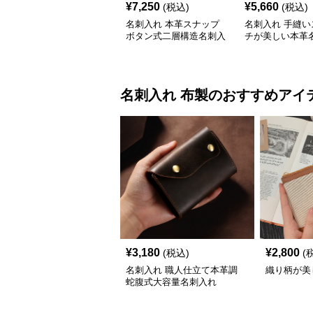
¥
7,250
¥
5,660
(税込)
(税込)
名刺入れ 本革スナップ
名刺入れ 手縫い
ボタン式二層構造名刺入
チが美しい本革
れ
名刺入れ
布製
のおすすめアイ
¥
3,180
¥
2,800
(税込)
(
名刺入れ 職人仕立て本革調
織り柄が美
蛇腹式大容量名刺入れ