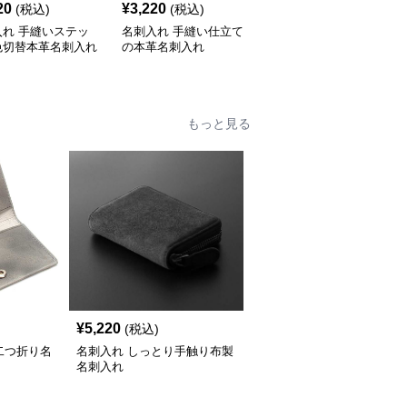
20
¥
3,220
¥
6,120
(税込)
(税込)
(税込)
入れ 手縫いステッ
名刺入れ 手縫い仕立て
名刺入れ 封筒型本革名
色切替本革名刺入れ
の本革名刺入れ
刺入れ
もっと見る
¥
5,220
(税込)
二つ折り名
名刺入れ しっとり手触り布製
名刺入れ