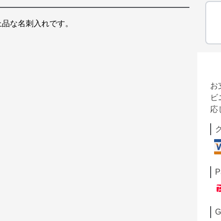
上品な名刺入れです。
お
ビ
応
P
G