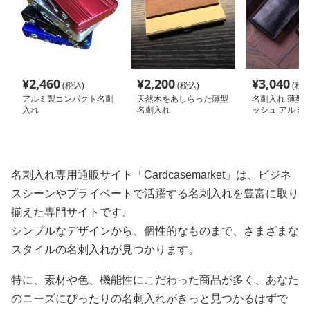
¥
2,460
¥
2,200
¥
3,040
(税込)
(税込)
(税込
アルミ製コンパクト名刺
天然木をあしらった薄型
名刺入れ 薄型
入れ
名刺入れ
ッシュ アルミ
ド収納ケース
名刺入れ専用通販サイト「Cardcasemarket」は、ビジネ
スシーンやプライベートで活躍する名刺入れを豊富に取り
揃えた専門サイトです。
シンプルなデザインから、個性的なものまで、さまざまな
スタイルの名刺入れが見つかります。
特に、素材や色、機能性にこだわった商品が多く、あなた
のニーズにぴったりの名刺入れがきっと見つかるはずで