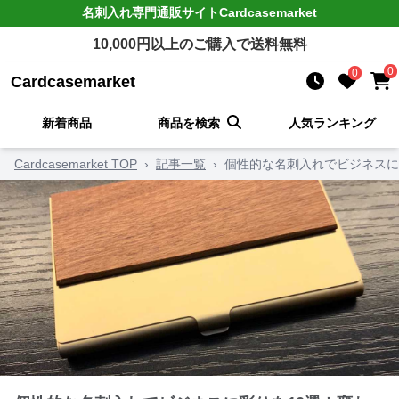
名刺入れ
専門通販サイト
Cardcasemarket
10,000
円以上のご購入で送料無料
0
0
Cardcasemarket
新着商品
商品を検索
人気ランキング
Cardcasemarket TOP
›
記事一覧
›
個性的な名刺入れでビジネスに