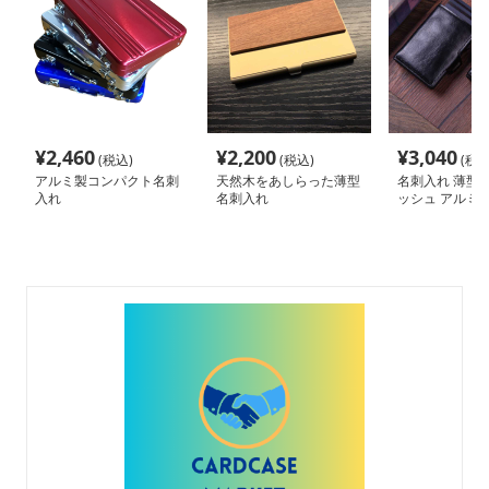
¥
2,460
¥
2,200
¥
3,040
(税込)
(税込)
(税込
アルミ製コンパクト名刺
天然木をあしらった薄型
名刺入れ 薄型
入れ
名刺入れ
ッシュ アルミ
ド収納ケース