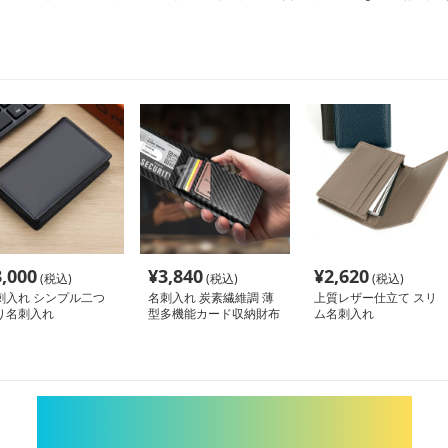
3,000
¥
3,840
¥
2,620
(税込)
(税込)
(税込)
刺入れ シンプル二つ
名刺入れ 炭素繊維調 薄
上質レザー仕立て スリ
り名刺入れ
型多機能カード収納財布
ム名刺入れ