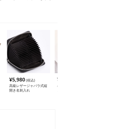
¥
5,980
¥
2,840
¥
11,400
(税込)
(税込)
(税
高級レザージャバラ式縦
名刺入れ 上品な金具付
名刺入れ 職人
開き名刺入れ
き本革手帳型ミニ財布
紳士折財布型名