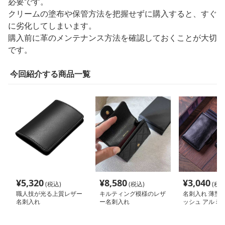
必要です。
クリームの塗布や保管方法を把握せずに購入すると、すぐ
に劣化してしまいます。
購入前に革のメンテナンス方法を確認しておくことが大切
です。
今回紹介する商品一覧
¥
5,320
¥
8,580
¥
3,040
(税込)
(税込)
(税込
職人技が光る上質レザー
キルティング模様のレザ
名刺入れ 薄型
名刺入れ
ー名刺入れ
ッシュ アルミ
ド収納ケース