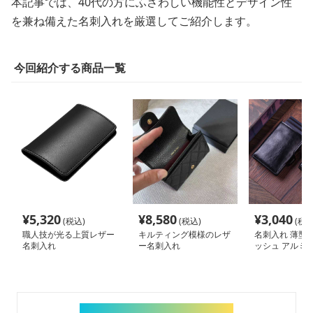
本記事では、40代の方にふさわしい機能性とデザイン性
を兼ね備えた名刺入れを厳選してご紹介します。
今回紹介する商品一覧
¥
5,320
¥
8,580
¥
3,040
(税込)
(税込)
(税込
職人技が光る上質レザー
キルティング模様のレザ
名刺入れ 薄型
名刺入れ
ー名刺入れ
ッシュ アルミ
ド収納ケース