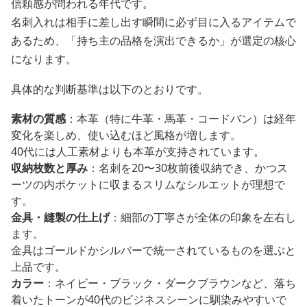
信頼感が問われる年代です。
名刺入れは相手に差し出す瞬間に必ず目に入るアイテムで
あるため、「持ち主の品格を演出できるか」が選定の核心
になります。
具体的な判断基準は以下のとおりです。
素材の質感
：本革（特に牛革・馬革・コードバン）は経年
変化を楽しめ、使い込むほど風格が増します。
40代には人工素材よりも本革が支持されています。
収納枚数と厚み
：名刺を20〜30枚前後収納でき、かつス
ーツの内ポケットに収まるスリムなシルエットが理想で
す。
金具・縫製の仕上げ
：細部の丁寧さが全体の印象を左右し
ます。
金具はゴールドかシルバーで統一されているものを選ぶと
上品です。
カラー
：ネイビー・ブラック・ダークブラウンなど、落ち
着いたトーンが40代のビジネスシーンに馴染みやすいで